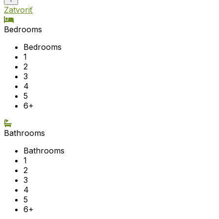
Zatvoriť
Bedrooms
Bedrooms
1
2
3
4
5
6+
Bathrooms
Bathrooms
1
2
3
4
5
6+