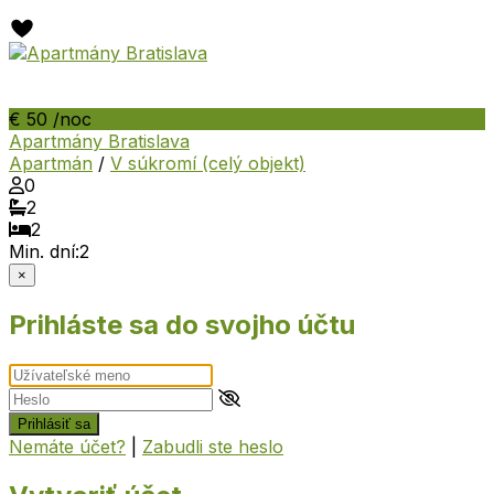
€ 50
/noc
Apartmány Bratislava
Apartmán
/
V súkromí (celý objekt)
0
2
2
Min. dní:
2
×
Prihláste sa do svojho účtu
Prihlásiť sa
Nemáte účet?
|
Zabudli ste heslo